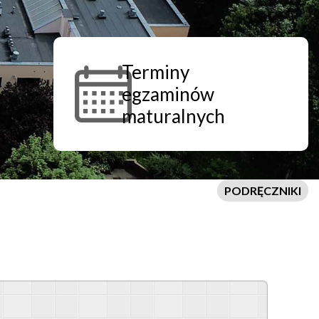
Terminy
egzaminów
maturalnych
PODRĘCZNIKI