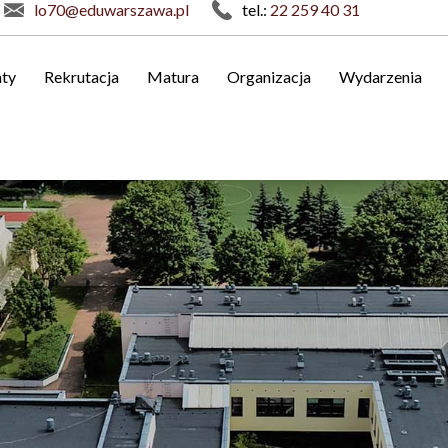
lo70@eduwarszawa.pl
tel.:
22 259 40 31
ty
Rekrutacja
Matura
Organizacja
Wydarzenia