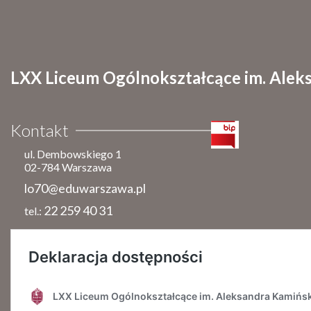
LXX Liceum Ogólnokształcące im. Alek
Kontakt
ul. Dembowskiego 1
02-784 Warszawa
lo70@eduwarszawa.pl
22 259 40 31
tel.: