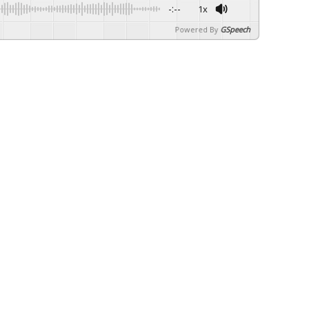
-:--
1x
Powered By
GSpeech