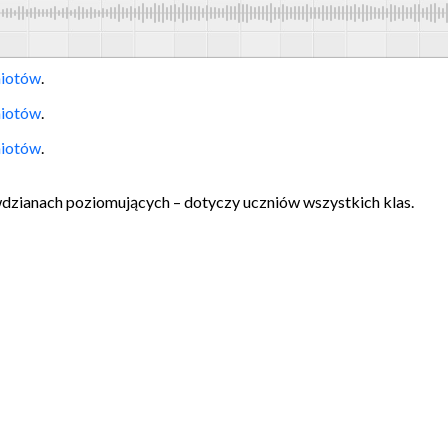
miotów
.
miotów
.
miotów
.
zianach poziomujących – dotyczy uczniów wszystkich klas.