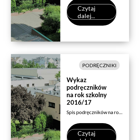
Czytaj
dalej...
PODRĘCZNIKI
Wykaz
podręczników
na rok szkolny
2016/17
Spis podręczników na rok szkolny 2016/2017 – według przedmiotów. Uwaga:Zakup podręczników do języków obcych we wrześniu po sprawdzianach poziomujących – dotyczy uczniów wszystkich klas. Wyboru przedmiotu dokonujemy na dole arkusza.
Czytaj