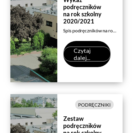
podręczników
na rok szkolny
2020/2021
Spis podręczników n​a rok szkolny 2020/2021 – według przedmiotów. Uwaga:Z zakupem podręczników do języków obcych dla uczniów klas pierwszych prosimy poczekać do września. Pełną informację przekażemy po sprawdzianach poziomujących z języków. Wyboru przedmiotu dokonujemy na dole arkusza.
Czytaj
dalej...
PODRĘCZNIKI
Zestaw
podręczników
na rok szkolny