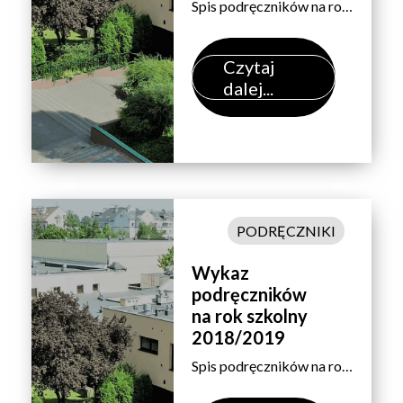
Spis podręczników na rok szkolny 2017/2018 – według przedmiotów. Uwaga:Zakup podręczników do języków obcych we wrześniu po sprawdzianach poziomujących – dotyczy uczniów wszystkich klas. Wyboru przedmiotu dokonujemy na dole arkusza.
Czytaj
dalej...
PODRĘCZNIKI
Wykaz
podręczników
na rok szkolny
2018/2019
Spis podręczników na rok szkolny 2018/2019 – według przedmiotów. Uwaga:Zakup podręczników do języków obcych we wrześniu po sprawdzianach poziomujących – dotyczy uczniów wszystkich klas. Wyboru przedmiotu dokonujemy na dole arkusza.