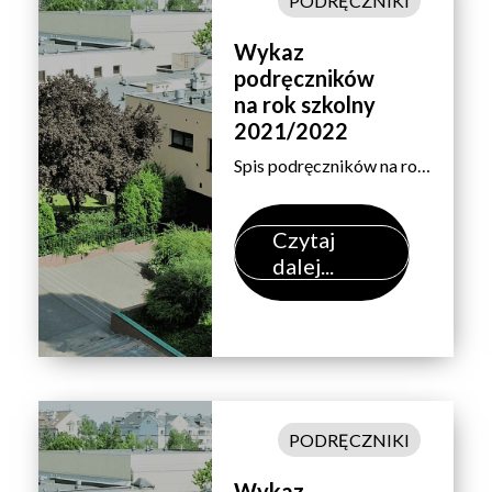
PODRĘCZNIKI
Wykaz
podręczników
na rok szkolny
2021/2022
Spis podręczników n​a rok szkolny 2021/2022 – według przedmiotów. Uwaga:Z zakupem podręczników do języków obcych dla uczniów klas pierwszych prosimy poczekać do września. Pełną informację przekażemy po sprawdzianach poziomujących z języków. Wyboru przedmiotu dokonujemy na dole arkusza.
Czytaj
dalej...
PODRĘCZNIKI
Wykaz