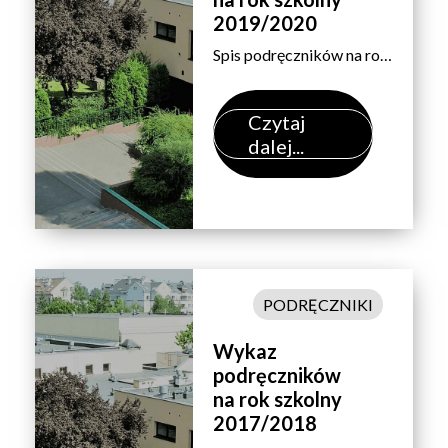
2019/2020
Spis podręczników na rok szkolny 2019/2020 – według przedmiotów. Uwaga:Z zakupem podręczników do języków obcych dla uczniów klasy pierwszych, prosimy poczekać do września. Pełną informację przekażemy po sprawdzianach poziomujących z języków. Wyboru przedmiotu dokonujemy na dole arkusza.
Czytaj
dalej...
PODRĘCZNIKI
Wykaz
podręczników
na rok szkolny
2017/2018