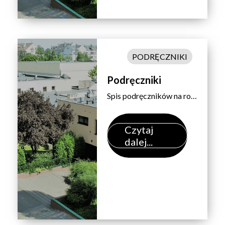
PODRĘCZNIKI
Podręczniki
Spis podręczników na rok szkolny 2015/2016 – według przedmiotów. Spis podręczników na rok szkolny 2014/2015 – według przedmiotów. Spis podręczników na rok szkolny 2013/2014 – według przedmiotów. Uwaga:Zakup podręczników do języków obcych we wrześniu po sprawdzianach poziomujących – dotyczy uczniów wszystkich klas. Wyboru przedmiotu dokonujemy na dole arkusza.
Czytaj
dalej...